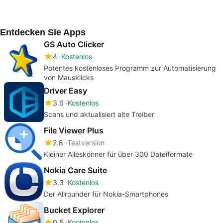
Programm zur
Treiber
Dateiformate
Automatisierung von
Mausklicks
Entdecken Sie Apps
GS Auto Clicker
4
Kostenlos
Potentes kostenloses Programm zur Automatisierung
von Mausklicks
Driver Easy
3.6
Kostenlos
Scans und aktualisiert alte Treiber
File Viewer Plus
2.8
Testversion
Kleiner Alleskönner für über 300 Dateiformate
Nokia Care Suite
3.3
Kostenlos
Der Allrounder für Nokia-Smartphones
Bucket Explorer
0.5
Kostenlos